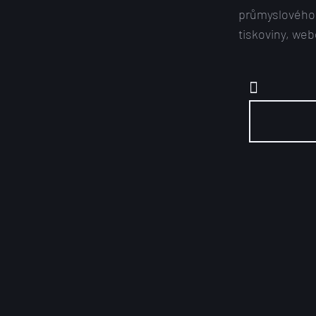
průmyslového 
tiskoviny, we
