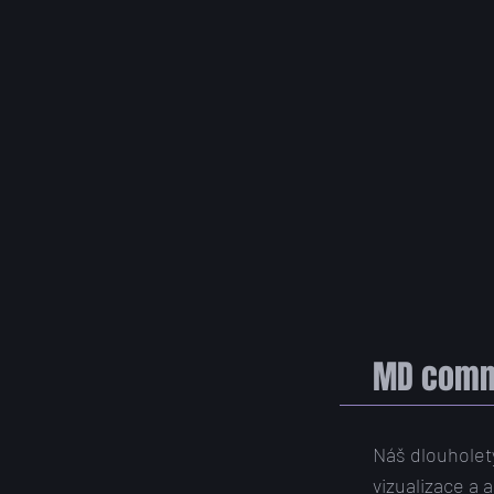
MD commu
Náš dlouholet
vizualizace a