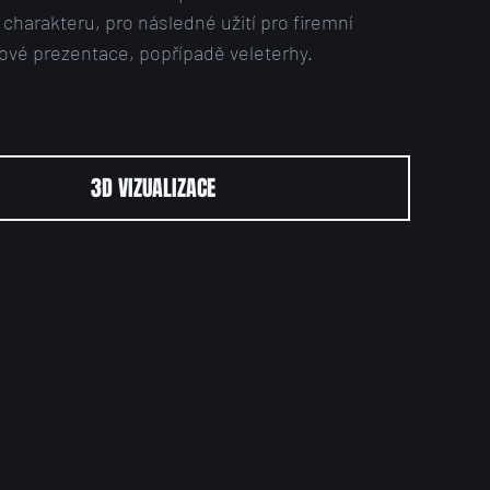
charakteru, pro následné užití pro firemní
bové prezentace, popřípadě veleterhy.
3D VIZUALIZACE